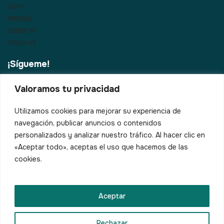
SHOP
PRENSA
SOBRE MI
MEDIA KIT
¡Sígueme!
Valoramos tu privacidad
¿Vienes al País Vasco?
Utilizamos cookies para mejorar su experiencia de
navegación, publicar anuncios o contenidos
Correo electrónico*
personalizados y analizar nuestro tráfico. Al hacer clic en
«Aceptar todo», aceptas el uso que hacemos de las
cookies.
Aceptar
Política de cookies
Política de privacidad
Rechazar