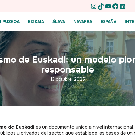
GIPUZKOA
BIZKAIA
ÁLAVA
NAVARRA
ESPAÑA
INT
ismo de Euskadi: un modelo pio
responsable
13 octubre, 2025
smo de Euskadi
es un documento único a nivel internacional,
úblicos y privados del sector, que establece las bases de un