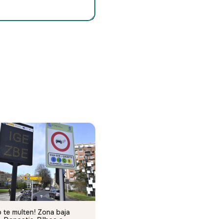
 te multen! Zona baja