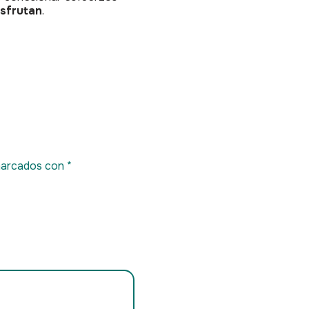
isfrutan
.
marcados con
*