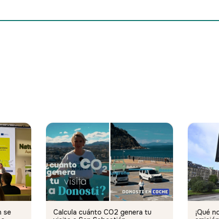
n se
Calcula cuánto CO2 genera tu
¡Qué no