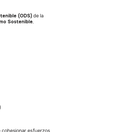
stenible (ODS)
de la
smo Sostenible
,
)
de cohesionar esfuerzos