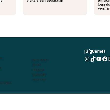
s,
visita a San Sebastián
emisión
Iparral
venir a
¡Sígueme!
OA
ECO TRIPS
SHOP
A
PRENSA
SOBRE MI
MEDIA KIT
ACIONAL