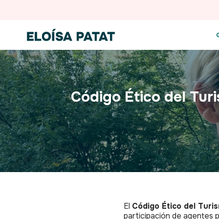
Saltar
al
contenido
Código Ético del Tur
El
Código Ético del Turi
participación de agentes p