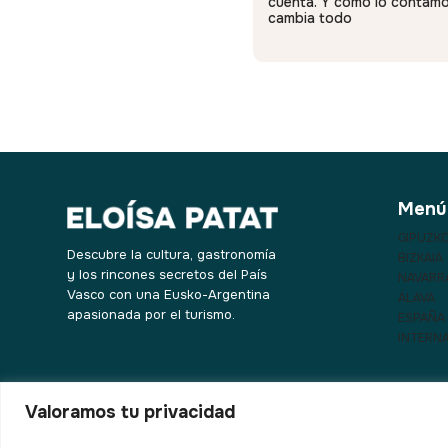
cuenta. Y cómo lo contamo
cambia todo
Menú
GIPUZK
Descubre la cultura, gastronomía
BIZKAIA
y los rincones secretos del País
NAVARR
Vasco con una Eusko-Argentina
ÁLAVA
apasionada por el turismo.
ESPAÑA
INTERN
Valoramos tu privacidad