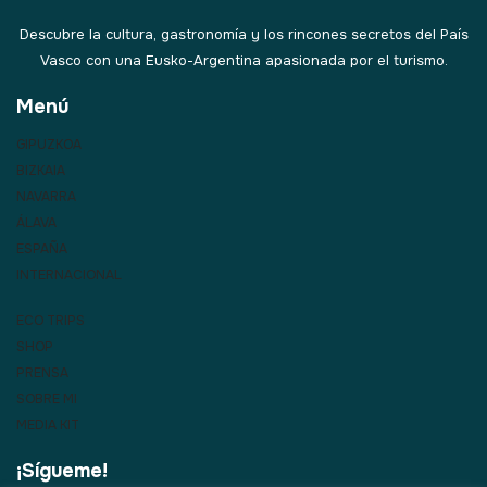
Descubre la cultura, gastronomía y los rincones secretos del País
Vasco con una Eusko-Argentina apasionada por el turismo.
Menú
GIPUZKOA
BIZKAIA
NAVARRA
ÁLAVA
ESPAÑA
INTERNACIONAL
ECO TRIPS
SHOP
PRENSA
SOBRE MI
MEDIA KIT
¡Sígueme!