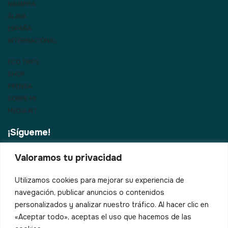
NAVARRA
ÁLAVA
ESPAÑA
INTERNACIONAL
ECO TRIPS
SHOP
PRENSA
SOBRE MI
MEDIA KIT
¡Sígueme!
Valoramos tu privacidad
¿Vienes al País Vasco?
Utilizamos cookies para mejorar su experiencia de
navegación, publicar anuncios o contenidos
Correo electrónico*
personalizados y analizar nuestro tráfico. Al hacer clic en
«Aceptar todo», aceptas el uso que hacemos de las