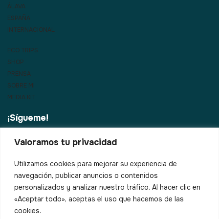
ÁLAVA
ESPAÑA
INTERNACIONAL
ECO TRIPS
SHOP
PRENSA
SOBRE MI
MEDIA KIT
¡Sígueme!
Valoramos tu privacidad
¿Vienes al País Vasco?
Utilizamos cookies para mejorar su experiencia de
navegación, publicar anuncios o contenidos
Correo electrónico*
personalizados y analizar nuestro tráfico. Al hacer clic en
«Aceptar todo», aceptas el uso que hacemos de las
cookies.