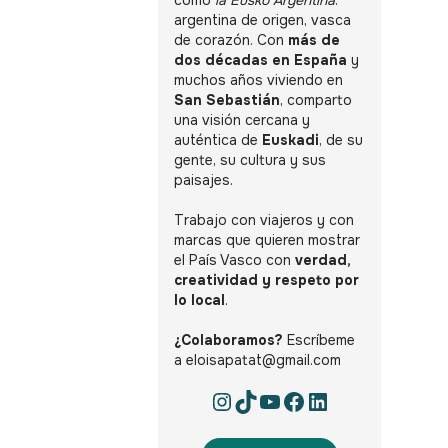
como
la Eusko Argentina
:
argentina de origen, vasca
de corazón. Con
más de
dos décadas en España
y
muchos años viviendo en
San Sebastián
, comparto
una visión cercana y
auténtica de
Euskadi
, de su
gente, su cultura y sus
paisajes.
Trabajo con viajeros y con
marcas que quieren mostrar
el País Vasco con
verdad,
creatividad y respeto por
lo local
.
¿Colaboramos?
Escríbeme
a eloisapatat@gmail.com